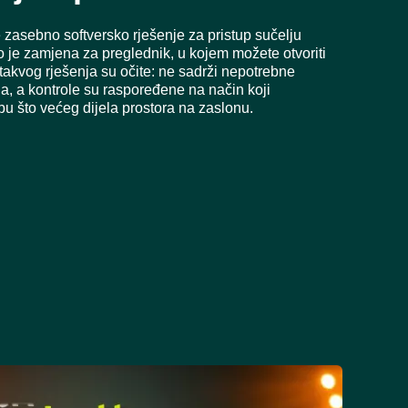
e zasebno softversko rješenje za pristup sučelju
o je zamjena za preglednik, u kojem možete otvoriti
takvog rješenja su očite: ne sadrži nepotrebne
aja, a kontrole su raspoređene na način koji
u što većeg dijela prostora na zaslonu.