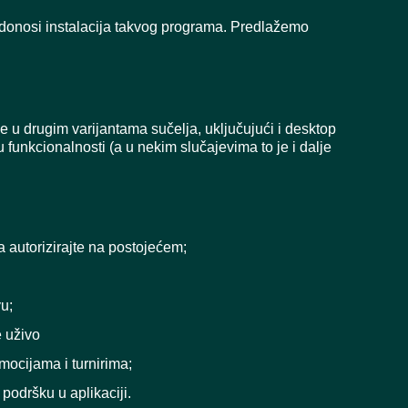
to donosi instalacija takvog programa. Predlažemo
e u drugim varijantama sučelja, uključujući i desktop
 funkcionalnosti (a u nekim slučajevima to je i dalje
ga autorizirajte na postojećem;
u;
e uživo
omocijama i turnirima;
 podršku u aplikaciji.