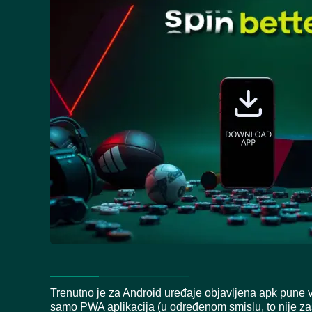
Trenutno je za Android uređaje objavljena apk pune v
samo PWA aplikacija (u određenom smislu, to nije z