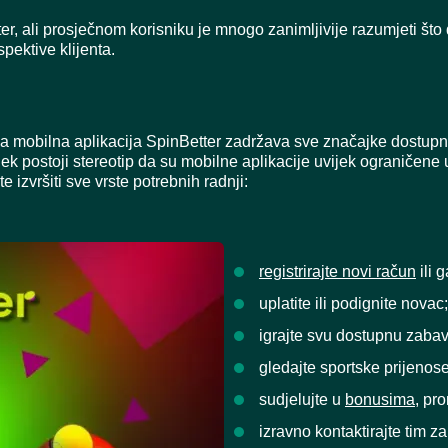
tter, ali prosječnom korisniku je mnogo zanimljivije razumjeti š
pektive klijenta.
 da mobilna aplikacija SpinBetter zadržava sve značajke dostupn
ek postoji stereotip da su mobilne aplikacije uvijek ograničene u
 izvršiti sve vrste potrebnih radnji:
registrirajte novi račun
ili 
uplatite ili podignite novac;
igrajte svu dostupnu zabav
gledajte sportske prijenos
sudjelujte u
bonusima
, pr
izravno kontaktirajte tim za