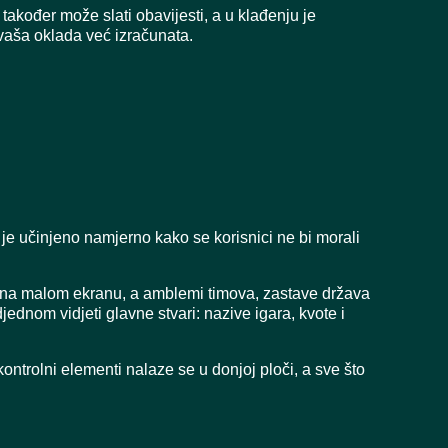
također može slati obavijesti, a u klađenju je
vaša oklada već izračunata.
 To je učinjeno namjerno kako se korisnici ne bi morali
adni na malom ekranu, a amblemi timova, zastave država
ednom vidjeti glavne stvari: nazive igara, kvote i
ontrolni elementi nalaze se u donjoj ploči, a sve što