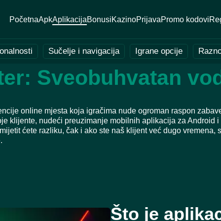
Početna
Apk
Aplikacija
Bonusi
Kazino
Prijava
Promo kodovi
Reg
onalnosti
Sučelje i navigacija
Igrane opcije
Razno
tter: Sveobuhvatan vo
ncije online mjesta koja igračima nude ogroman raspon zabave 
e klijente, nudeći preuzimanje mobilnih aplikacija za Android i 
rimijetit ćete razliku, čak i ako ste naš klijent već dugo vremen
.
Što je aplika