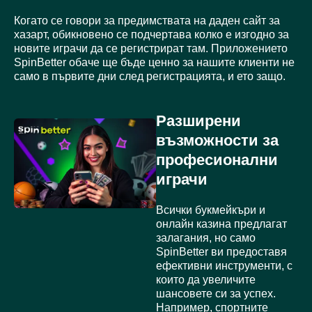
Когато се говори за предимствата на даден сайт за
хазарт, обикновено се подчертава колко е изгодно за
новите играчи да се регистрират там. Приложението
SpinBetter обаче ще бъде ценно за нашите клиенти не
само в първите дни след регистрацията, и ето защо.
Разширени
възможности за
професионални
играчи
Всички букмейкъри и
онлайн казина предлагат
залагания, но само
SpinBetter ви предоставя
ефективни инструменти, с
които да увеличите
шансовете си за успех.
Например, спортните