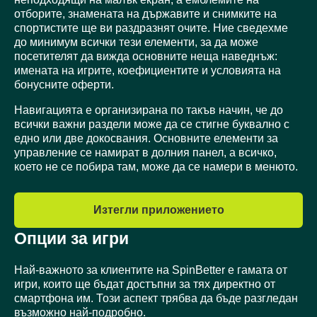
отборите, знамената на държавите и снимките на
спортистите ще ви раздразнят очите. Ние сведехме
до минимум всички тези елементи, за да може
посетителят да вижда основните неща наведнъж:
имената на игрите, коефициентите и условията на
бонусните оферти.
Навигацията е организирана по такъв начин, че до
всички важни раздели може да се стигне буквално с
едно или две докосвания. Основните елементи за
управление се намират в долния панел, а всичко,
което не се побира там, може да се намери в менюто.
Изтегли приложението
Опции за игри
Най-важното за клиентите на SpinBetter е гамата от
игри, които ще бъдат достъпни за тях директно от
смартфона им. Този аспект трябва да бъде разгледан
възможно най-подробно.