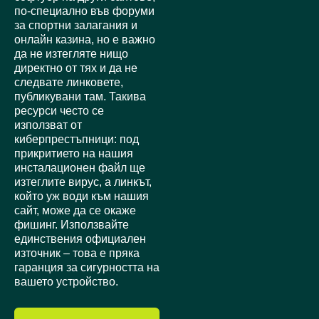
по-специално във форуми
за спортни залагания и
онлайн казина, но е важно
да не изтегляте нищо
директно от тях и да не
следвате линковете,
публикувани там. Такива
ресурси често се
използват от
киберпрестъпници: под
прикритието на нашия
инсталационен файл ще
изтеглите вирус, а линкът,
който уж води към нашия
сайт, може да се окаже
фишинг. Използвайте
единствения официален
източник – това е пряка
гаранция за сигурността на
вашето устройство.