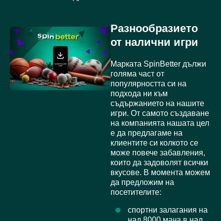
Разнообразието
от налични игри
Марката SpinBetter дължи
голяма част от
популярността си на
подхода ни към
съдържанието на нашите
игри. От самото създаване
на компанията нашата цел
е да предлагаме на
клиентите си колкото се
може повече забавления,
които да задоволят всички
вкусове. В момента можем
да предложим на
посетителите:
спортни залагания на
над 8000 мача в над