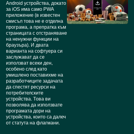
Android устройства, докато
за iOS има само PWA
приложение (в известен
смисъл това не е отделна
програма, а препратка към
страницата с отстраняване
на ненужни функции на
браузъра). И двата
варианта на софтуера си
заслужават да се
използват всеки ден,
особено след като
умишлено поставихме на
разработчиците задачата
да спестят ресурси на
потребителските
устройства. Това ви
позволява да използвате
програмата дори на
устройства, които са далеч
от статута на флагмани.