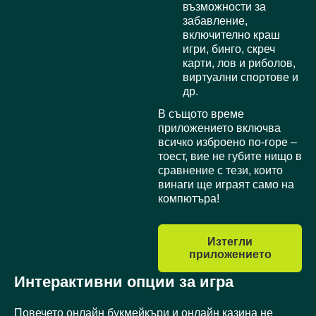
възможности за
забавление,
включително краш
игри, бинго, скреч
карти, лов и риболов,
виртуални спортове и
др.
В същото време
приложението включва
всичко изброено по-горе –
тоест, вие не губите нищо в
сравнение с тези, които
винаги ще играят само на
компютъра!
Изтегли
приложението
Интерактивни опции за игра
Повечето онлайн букмейкъри и
онлайн казина
не