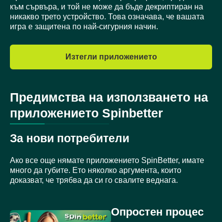
към сървъра, и той не може да бъде декриптиран на
никакво трето устройство. Това означава, че вашата
игра е защитена по най-сигурния начин.
Изтегли приложението
Предимства на използването на
приложението Spinbetter
За нови потребители
Ако все още нямате приложението SpinBetter, имате
много да губите. Ето няколко аргумента, които
доказват, че трябва да си го свалите веднага.
Опростен процес