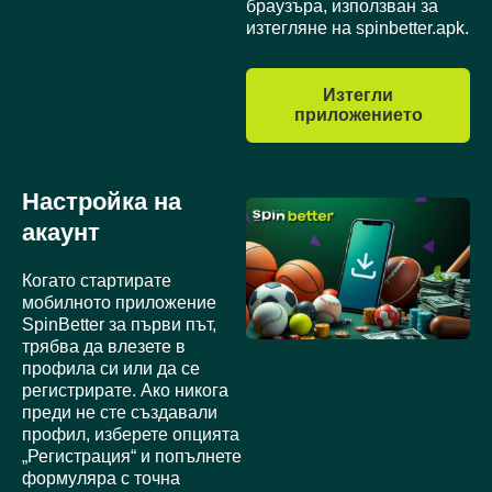
браузъра, използван за
изтегляне на spinbetter.apk.
Изтегли
приложението
Настройка на
акаунт
Когато стартирате
мобилното приложение
SpinBetter за първи път,
трябва да влезете в
профила си или да се
регистрирате. Ако никога
преди не сте създавали
профил, изберете опцията
„Регистрация“ и попълнете
формуляра с точна