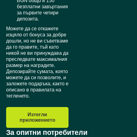
BGN общо и 150
безплатни завъртания
за първите четири
депозита.
Можете да се откажете
изцяло от бонуса за добре
дошли, но не ви съветваме
да го правите, тъй като
никой не ви принуждава да
преследвате максималния
размер на наградите.
Депозирайте сумата, която
можете да си позволите, и
заложете подаръка, както е
описано в правилата на
тегленето.
Изтегли
приложението
За опитни потребители