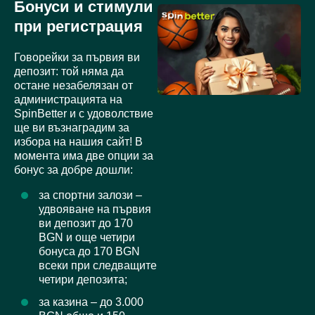
Бонуси и стимули
при регистрация
Говорейки за първия ви
депозит: той няма да
остане незабелязан от
администрацията на
SpinBetter и с удоволствие
ще ви възнаградим за
избора на нашия сайт! В
момента има две опции за
бонус за добре дошли:
за спортни залози –
удвояване на първия
ви депозит до 170
BGN и още четири
бонуса до 170 BGN
всеки при следващите
четири депозита;
за казина – до 3.000