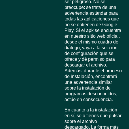
ser peligroso. No se
preocupe: se trata de una
advertencia estándar para
todas las aplicaciones que
no se obtienen de Google
Play. Si el apk se encuentra
en nuestro sitio web oficial,
desde el mismo cuadro de
diálogo, vaya a la sección
de configuración que se
ofrece y dé permiso para
descargar el archivo.
Además, durante el proceso
de instalación, encontrará
una advertencia similar
sobre la instalación de
programas desconocidos;
actúe en consecuencia.
En cuanto a la instalación
en sí, solo tienes que pulsar
sobre el archivo
descargado. La forma más