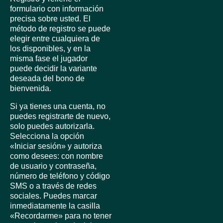
formulario con información
precisa sobre usted. El
método de registro se puede
elegir entre cualquiera de
los disponibles, y en la
misma fase el jugador
puede decidir la variante
deseada del bono de
bienvenida.
Si ya tienes una cuenta, no
puedes registrarte de nuevo,
solo puedes autorizarla.
Selecciona la opción
«Iniciar sesión» y autoriza
como desees: con nombre
de usuario y contraseña,
número de teléfono y código
SMS o a través de redes
sociales. Puedes marcar
inmediatamente la casilla
«Recordarme» para no tener