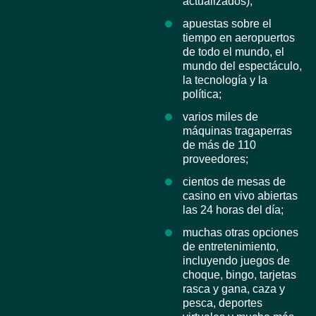
actualizados);
apuestas sobre el
tiempo en aeropuertos
de todo el mundo, el
mundo del espectáculo,
la tecnología y la
política;
varios miles de
máquinas tragaperras
de más de 110
proveedores;
cientos de mesas de
casino en vivo abiertas
las 24 horas del día;
muchas otras opciones
de entretenimiento,
incluyendo juegos de
choque, bingo, tarjetas
rasca y gana, caza y
pesca, deportes