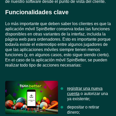
de nuestro software desde el punto de vista del cliente.
Funcionalidades clave
Lo más importante que deben saber los clientes es que la
aplicación móvil SpinBetter conserva todas las funciones
disponibles en otras variantes de la interfaz, incluida la
página web para ordenadores. Esto es importante porque
todavía existe el estereotipo entre algunos jugadores de
que las aplicaciones móviles siempre tienen menos
funciones (y, en algunos casos, esto sigue siendo cierto).
En el caso de la aplicación móvil SpinBetter, se pueden
realizar todo tipo de acciones necesarias:
registrar una nueva
cuenta
o autorizar una
ya existente;
depositar o retirar
dinero;