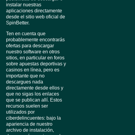
instalar nuestras
aplicaciones directamente
desde el sitio web oficial de
SpinBetter.
Ten en cuenta que
probablemente encontrarás
ofertas para descargar
nuestro software en otros
sitios, en particular en foros
sobre apuestas deportivas y
casinos en línea, pero es
importante que no
descargues nada
directamente desde ellos y
que no sigas los enlaces
que se publican allí. Estos
recursos suelen ser
utilizados por
ciberdelincuentes: bajo la
apariencia de nuestro
archivo de instalación,