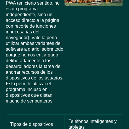
PWA (en cierto sentido, no
es un programa
independiente, sino un
acceso directo a la página
con recorte de funciones
innecesarias del
navegador). Vale la pena
utilizar ambas variantes del
software a diario, sobre todo
porque hemos encargado
deliberadamente a los
desarrolladores la tarea de
ahorrar recursos de los
dispositivos de los usuarios.
Esto permite utilizar el
programa incluso en
dispositivos que distan
mucho de ser punteros.
Teléfonos inteligentes y
Tipos de dispositivos
tabletas