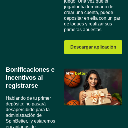
juego. Una vez que el
jugador ha terminado de
crear una cuenta, puede
depositar en ella con un par
de toques y realizar sus
primeras apuestas.
Descargar aplicación
Bonificaciones e
incentivos al
registrarse
Hablando de tu primer
depósito: no pasará
desapercibido para la
administración de
SpinBetter, ¡y estaremos
encantados de