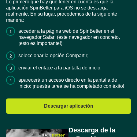
Lo primero que hay que tener en cuenta es que la
aplicación SpinBetter para iOS no se descarga
realmente. En su lugar, procedemos de la siguiente
manera:
acceder a la página web de SpinBetter en el
navegador Safari (este navegador en concreto,
¡esto es importante!);
seleccionar la opción Compartir;
enviar el enlace a la pantalla de inicio;
aparecerá un acceso directo en la pantalla de
inicio: ¡nuestra tarea se ha completado con éxito!
Descargar aplicación
Descarga de la