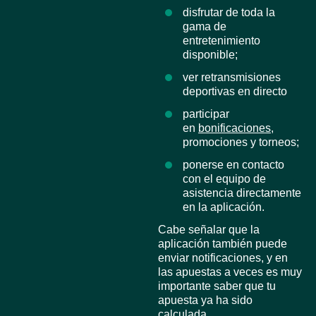
disfrutar de toda la
gama de
entretenimiento
disponible;
ver retransmisiones
deportivas en directo
participar
en
bonificaciones
,
promociones y torneos;
ponerse en contacto
con el equipo de
asistencia directamente
en la aplicación.
Cabe señalar que la
aplicación también puede
enviar notificaciones, y en
las apuestas a veces es muy
importante saber que tu
apuesta ya ha sido
calculada.