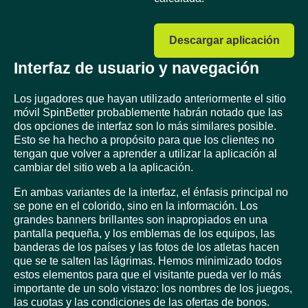
Descargar aplicación
Interfaz de usuario y navegación
Los jugadores que hayan utilizado anteriormente el sitio
móvil SpinBetter probablemente habrán notado que las
dos opciones de interfaz son lo más similares posible.
Esto se ha hecho a propósito para que los clientes no
tengan que volver a aprender a utilizar la aplicación al
cambiar del sitio web a la aplicación.
En ambas variantes de la interfaz, el énfasis principal no
se pone en el colorido, sino en la información. Los
grandes banners brillantes son inapropiados en una
pantalla pequeña, y los emblemas de los equipos, las
banderas de los países y las fotos de los atletas hacen
que se te salten las lágrimas. Hemos minimizado todos
estos elementos para que el visitante pueda ver lo más
importante de un solo vistazo: los nombres de los juegos,
las cuotas y las condiciones de las ofertas de bonos.