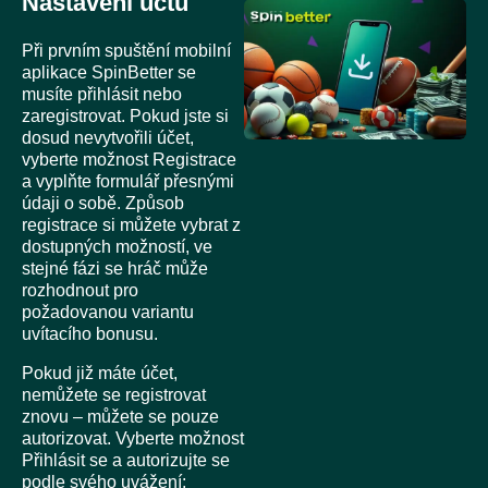
Nastavení účtu
Při prvním spuštění mobilní
aplikace SpinBetter se
musíte přihlásit nebo
zaregistrovat. Pokud jste si
dosud nevytvořili účet,
vyberte možnost Registrace
a vyplňte formulář přesnými
údaji o sobě. Způsob
registrace si můžete vybrat z
dostupných možností, ve
stejné fázi se hráč může
rozhodnout pro
požadovanou variantu
uvítacího bonusu.
Pokud již máte účet,
nemůžete se registrovat
znovu – můžete se pouze
autorizovat. Vyberte možnost
Přihlásit se a autorizujte se
podle svého uvážení: