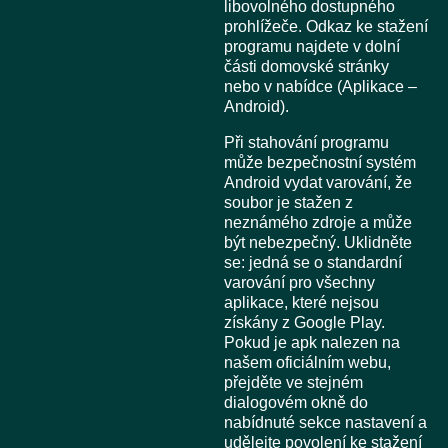
libovolného dostupného
prohlížeče. Odkaz ke stažení
programu najdete v dolní
části domovské stránky
nebo v nabídce (Aplikace –
Android).
Při stahování programu
může bezpečnostní systém
Android vydat varování, že
soubor je stažen z
neznámého zdroje a může
být nebezpečný. Uklidněte
se: jedná se o standardní
varování pro všechny
aplikace, které nejsou
získány z Google Play.
Pokud je apk nalezen na
našem oficiálním webu,
přejděte ve stejném
dialogovém okně do
nabídnuté sekce nastavení a
udělejte povolení ke stažení