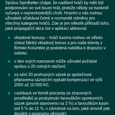
Správa SpinBetter chápe, že nadšení hráči by měli být
podporováni ve své touze hrát, protože někdy se bankroll
vyčerpá v nejnevhodnější chvíli. Hraním u nás mohou
uživatelé očekávat četné a rozmanité odměny pro
všechny kategorie hráčů. Zde je jen několik příkladů toho,
jaké propagační akce lze v aplikaci aktivovat:
vkladové bonusy – hráči kasina mohou ve středu
získat štědrý vkladový bonus a pro naše klienty z
Britské Kolumbie je podobná nabídka k dispozici v
sobotu;
v den svých narozenin může uživatel požádat
správu o 20 volných otočení;
za sérii 20 prohraných sázek je společnost
připravena sázejícím vyplatit kompenzaci ve výši
2000 až 10 000 Kč;
cashback ve formě procenta ze ztracených
prostředků je poskytován fanouškům sportovních
sázek (pevně stanoveno na 3 %) a fanouškům kasin
(od 5 % do 11 %, v závislosti na tom, jaké úrovně jste
dosáhli v programu věrnosti);