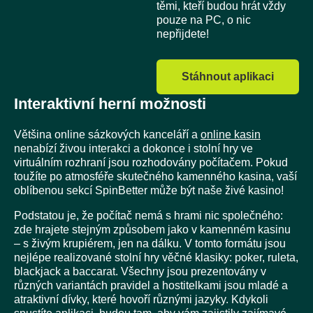
těmi, kteří budou hrát vždy
pouze na PC, o nic
nepřijdete!
Stáhnout aplikaci
Interaktivní herní možnosti
Většina online sázkových kanceláří a
online kasin
nenabízí živou interakci a dokonce i stolní hry ve
virtuálním rozhraní jsou rozhodovány počítačem. Pokud
toužíte po atmosféře skutečného kamenného kasina, vaší
oblíbenou sekcí SpinBetter může být naše živé kasino!
Podstatou je, že počítač nemá s hrami nic společného:
zde hrajete stejným způsobem jako v kamenném kasinu
– s živým krupiérem, jen na dálku. V tomto formátu jsou
nejlépe realizované stolní hry věčné klasiky: poker, ruleta,
blackjack a baccarat. Všechny jsou prezentovány v
různých variantách pravidel a hostitelkami jsou mladé a
atraktivní dívky, které hovoří různými jazyky. Kdykoli