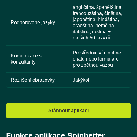
angličtina, španělština,
francouzština, čínština,
japonština, hindština,
Podporované jazyky
arabština, němčina,
italština, ruština +
dalších 50 jazyků
Prostřednictvím online
Komunikace s
chatu nebo formuláře
konzultanty
pro zpětnou vazbu
Rozlišení obrazovky
Jakýkoli
Stáhnout aplikaci
Funkce aplikace Spinbetter