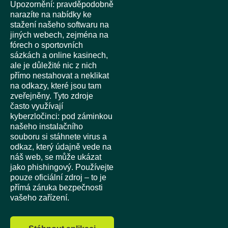
Upozornění: pravděpodobně
narazíte na nabídky ke
stažení našeho softwaru na
jiných webech, zejména na
fórech o sportovních
sázkách a online kasinech,
ale je důležité nic z nich
přímo nestahovat a neklikat
na odkazy, které jsou tam
zveřejněny. Tyto zdroje
často využívají
kyberzločinci: pod záminkou
našeho instalačního
souboru si stáhnete virus a
odkaz, který údajně vede na
náš web, se může ukázat
jako phishingový. Používejte
pouze oficiální zdroj – to je
přímá záruka bezpečnosti
vašeho zařízení.