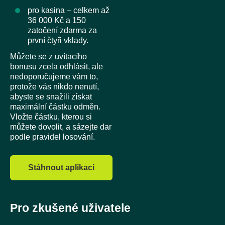
pro kasina – celkem až
36 000 Kč a 150
zatočení zdarma za
první čtyři vklady.
Můžete se z uvítacího
bonusu zcela odhlásit, ale
nedoporučujeme vám to,
protože vás nikdo nenutí,
abyste se snažili získat
maximální částku odměn.
Vložte částku, kterou si
můžete dovolit, a sázejte dar
podle pravidel losování.
Stáhnout aplikaci
Pro zkušené uživatele