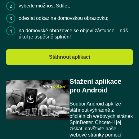
vyberte možnost Sdílet;
odeslat odkaz na domovskou obrazovku;
na domovské obrazovce se objeví zástupce – náš
úkol je úspěšně splněn!
Stáhnout aplikaci
Stažení aplikace
pro Android
Soubor
Android apk
lze
stáhnout výhradně z
oficiálních webových stránek
SpinBetter. Chcete-li jej
získat, navštivte naše
webové stránky pomocí