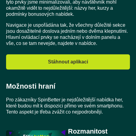
tyto prvky jsme minimalizovali, aby návštěvník mohl
okamžitě vidět to nejdůležitější: názvy her, kurzy a
podmínky bonusových nabídek.
Navigace je uspořádána tak, že všechny důležité sekce
jsou dosažitelné doslova jedním nebo dvěma klepnutími.
Hlavní ovládací prvky se nacházejí v dolním panelu a
vše, co se tam nevejde, najdete v nabídce.
Stáhnout aplikaci
Možnosti hraní
Pro zákazníky SpinBetter je nejdůležitější nabídka her,
které budou mít k dispozici přímo ve svém smartphonu.
Tento aspekt je třeba zvážit co nejpodrobněji.
Rozmanitost