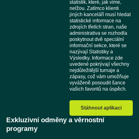
statistik, které, jak víme,
nelžou. Zatímco klienti
jiných kanceláří musí hledat
statistické informace na
zdrojích třetích stran, naše
administrativa se rozhodla
poskytnout dvě speciální
informační sekce, které se
nazývají Statistiky a
Výsledky. Informace zde
uvedené pokrývají všechny
nejdůležitější turnaje a
zápasy, což vám umožňuje
vyváženě posoudit šance
vašich favoritů na úspěch.
Stáhnout aplikaci
Exkluzivní odměny a věrnostní
programy