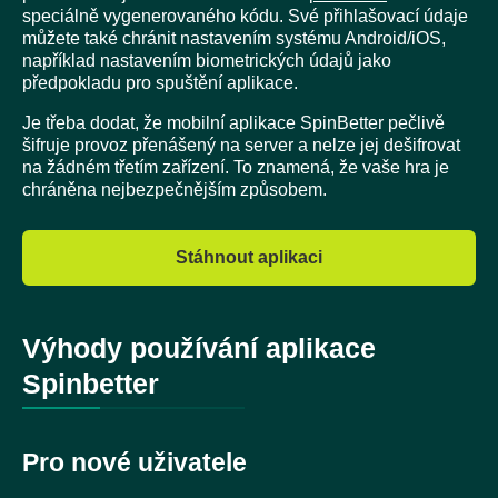
speciálně vygenerovaného kódu. Své přihlašovací údaje
můžete také chránit nastavením systému Android/iOS,
například nastavením biometrických údajů jako
předpokladu pro spuštění aplikace.
Je třeba dodat, že mobilní aplikace SpinBetter pečlivě
šifruje provoz přenášený na server a nelze jej dešifrovat
na žádném třetím zařízení. To znamená, že vaše hra je
chráněna nejbezpečnějším způsobem.
Stáhnout aplikaci
Výhody používání aplikace
Spinbetter
Pro nové uživatele