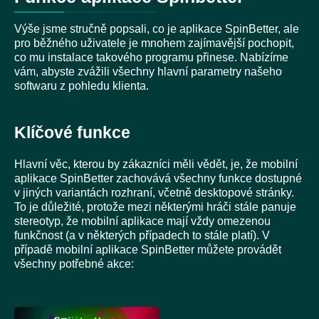
Výše jsme stručně popsali, co je aplikace SpinBetter, ale
pro běžného uživatele je mnohem zajímavější pochopit,
co mu instalace takového programu přinese. Nabízíme
vám, abyste zvážili všechny hlavní parametry našeho
softwaru z pohledu klienta.
Klíčové funkce
Hlavní věc, kterou by zákazníci měli vědět, je, že mobilní
aplikace SpinBetter zachovává všechny funkce dostupné
v jiných variantách rozhraní, včetně desktopové stránky.
To je důležité, protože mezi některými hráči stále panuje
stereotyp, že mobilní aplikace mají vždy omezenou
funkčnost (a v některých případech to stále platí). V
případě mobilní aplikace SpinBetter můžete provádět
všechny potřebné akce: