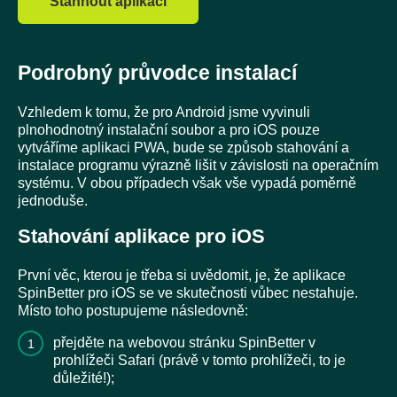
Stáhnout aplikaci
Podrobný průvodce instalací
Vzhledem k tomu, že pro Android jsme vyvinuli
plnohodnotný instalační soubor a pro iOS pouze
vytváříme aplikaci PWA, bude se způsob stahování a
instalace programu výrazně lišit v závislosti na operačním
systému. V obou případech však vše vypadá poměrně
jednoduše.
Stahování aplikace pro iOS
První věc, kterou je třeba si uvědomit, je, že aplikace
SpinBetter pro iOS se ve skutečnosti vůbec nestahuje.
Místo toho postupujeme následovně:
přejděte na webovou stránku SpinBetter v
prohlížeči Safari (právě v tomto prohlížeči, to je
důležité!);