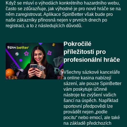
Když se mluví o výhodách konkrétního hazardního webu,
často se zdůrazňuje, jak výhodné je pro nové hráče se na
něm zaregistrovat. Aplikace SpinBetter však bude pro
naše zákazníky přínosná nejen v prvních dnech po
registraci, a to z následujících důvodů.
Pokročilé
příležitosti pro
profesionální hráče
Všechny sázkové kanceláře
a online kasina nabízejí
sázení, ale pouze SpinBetter
vám poskytuje účinné
nástroje ke zvýšení vašich
šancí na úspěch. Například
sportovní předpovědi lze
provádět nejen „podle
pocitu“ nebo emocí, ale také
na základě předchozích