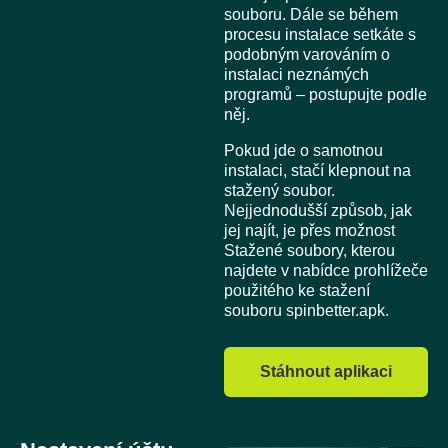
souboru. Dále se během
procesu instalace setkáte s
podobným varováním o
instalaci neznámých
programů – postupujte podle
něj.
Pokud jde o samotnou
instalaci, stačí klepnout na
stažený soubor.
Nejjednodušší způsob, jak
jej najít, je přes možnost
Stažené soubory, kterou
najdete v nabídce prohlížeče
použitého ke stažení
souboru spinbetter.apk.
Stáhnout aplikaci