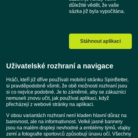
důležité vědět, že vaše
sázka již byla vypočítána.
Stáhnout aplikaci
Uživatelské rozhraní a navigace
Hráči, kteří již dříve používali mobilní stránku SpinBetter,
si pravděpodobně všimli, že obě možnosti rozhraní jsou
si co nejvíce podobné. Je to záměrné, aby se zákazníci
nemuseli znovu učit, jak používat aplikaci, když
přecházejí z webové stránky na aplikaci.
V obou variantách rozhraní není kladen hlavní důraz na
barevnost, ale na informativnost. Velké jasné bannery
jsou na malém displeji nevhodné a emblémy týmů, vlajky
zemí a fotografie sportovců způsobují únavu očí. Všechny