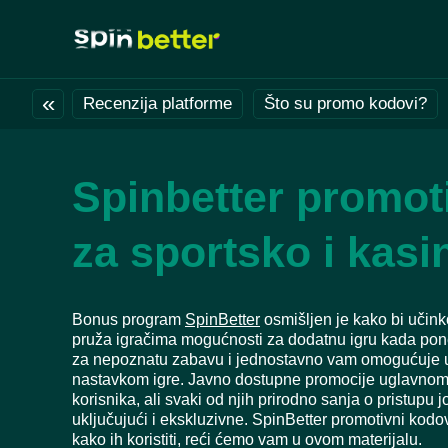
«
Recenzija platforme
Što su promo kodovi?
Spinbetter promot
za sportsko i kasi
Bonus program
SpinBetter
osmišljen je kako bi učinko
pruža igračima mogućnosti za dodatnu igru ​​kada pon
za nepoznatu zabavu i jednostavno vam omogućuje u
nastavkom igre. Javno dostupne promocije uglavnom 
korisnika, ali svaki od njih prirodno sanja o pristupu
uključujući i ekskluzivne. SpinBetter promotivni ko
kako ih koristiti, reći ćemo vam u ovom materijalu.