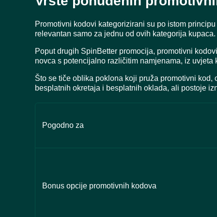
Vrste ponuđenih promotivn
Promotivni kodovi kategorizirani su po istom principu 
relevantan samo za jednu od ovih kategorija kupaca.
Poput drugih SpinBetter promocija, promotivni kodovi
novca s potencijalno različitim namjenama, iz uvjeta 
Što se tiče oblika poklona koji pruža promotivni kod
besplatnih okretaja i besplatnih oklada, ali postoje 
Pogodno za
Bonus opcije promotivnih kodova