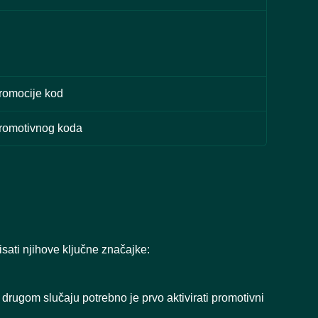
promocije kod
promotivnog koda
sati njihove ključne značajke:
 drugom slučaju potrebno je prvo aktivirati promotivni