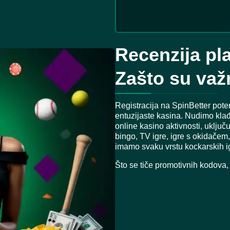
Recenzija pl
Zašto su važ
Registracija na SpinBetter potenc
entuzijaste kasina. Nudimo klađ
online kasino aktivnosti, uključu
bingo, TV igre, igre s okidačem
imamo svaku vrstu kockarskih ig
Što se tiče promotivnih kodova