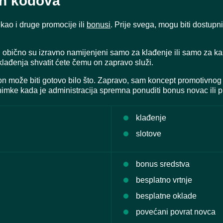
ih kodova
kao i druge promocije ili
bonusi
. Prije svega, mogu biti dostupni
 obično su izravno namijenjeni samo za klađenje ili samo za ka
klađenja shvatit ćete čemu on zapravo služi.
, on može biti gotovo bilo što. Zapravo, sam koncept promotivno
iznimke kada je administracija spremna ponuditi bonus novac ili
klađenje
slotove
bonus sredstva
besplatno vrtnje
besplatne oklade
povećani povrat novca