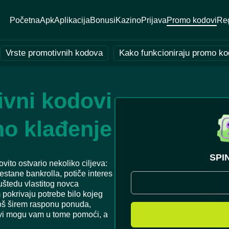
Početna
Apk
Aplikacija
Bonusi
Kazino
Prijava
Promo kodovi
Reg
Vrste promotivnih kodova
Kako funkcioniraju promo ko
ivni kodovi
no klađenje
SPI
vito ostvario nekoliko ciljeva:
estane bankrolla, potiče interes
štedu vlastitog novca
pokrivaju potrebe bilo kojeg
 još širem rasponu ponuda,
dovi mogu vam u tome pomoći, a