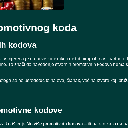
romotivnog koda
ih kodova
a usmjerena je na nove korisnike i
distribuiraju ih naši partneri
.
obalno. To znači da navođenje stvarnih promotivnih kodova nema s
stoga se ne usredotočite na ovaj članak, već na izvore koji pruž
romotivne kodove
 za korištenje što više promotivnih kodova – ili barem za to da 