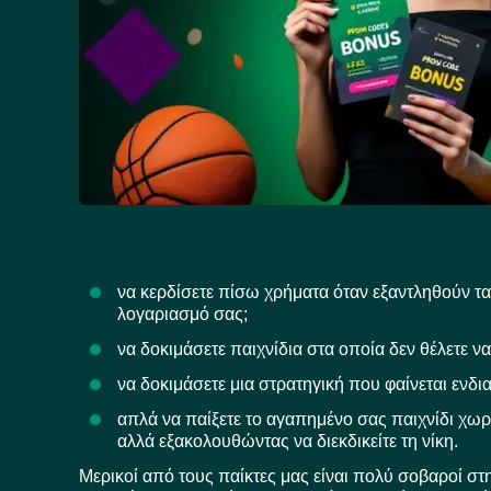
να κερδίσετε πίσω χρήματα όταν εξαντληθούν τα
λογαριασμό σας;
να δοκιμάσετε παιχνίδια στα οποία δεν θέλετε ν
να δοκιμάσετε μια στρατηγική που φαίνεται ενδ
απλά να παίξετε το αγαπημένο σας παιχνίδι χωρ
αλλά εξακολουθώντας να διεκδικείτε τη νίκη.
Μερικοί από τους παίκτες μας είναι πολύ σοβαροί σ