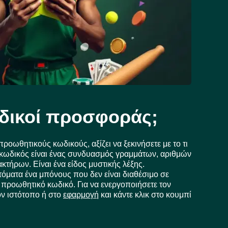
κωδικοί προσφοράς;
προωθητικούς κωδικούς, αξίζει να ξεκινήσετε με το τι
 κωδικός είναι ένας συνδυασμός γραμμάτων, αριθμών
ακτήρων. Είναι ένα είδος μυστικής λέξης.
τόματα ένα μπόνους που δεν είναι διαθέσιμο σε
 προωθητικό κωδικό. Για να ενεργοποιήσετε τον
ον ιστότοπο ή στο
εφαρμογή
και κάντε κλικ στο κουμπί