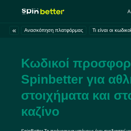
Α
«
Ανασκόπηση πλατφόρμας
Τι είναι οι κωδι
Κωδικοί προσφορ
Spinbetter για αθλ
στοιχήματα και στ
καζίνο