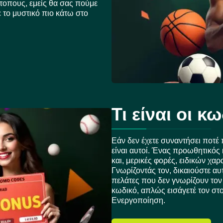
τοπους, εμείς θα σας πούμε
 το μυστικό πιο κάτω στο
Τι είναι οι 
Εάν δεν έχετε συναντήσει ποτέ 
είναι αυτοί. Ένας προωθητικός
και, μερικές φορές, ειδικών χαρ
Γνωρίζοντάς τον, δικαιούστε αυ
πελάτες που δεν γνωρίζουν τον
κωδικό, απλώς εισάγετέ τον στ
Ενεργοποίηση.