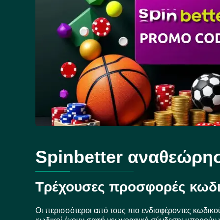
Spinbetter αναθεώρ
Τρέχουσες προσφορές κωδ
Οι περισσότεροι από τους πιο ενδιαφέροντες κωδικού