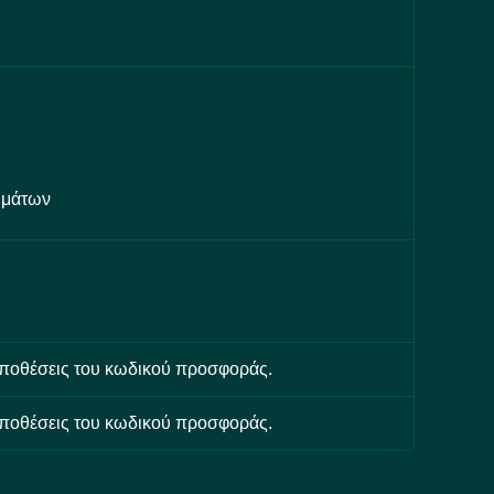
ημάτων
οϋποθέσεις του κωδικού προσφοράς.
οϋποθέσεις του κωδικού προσφοράς.