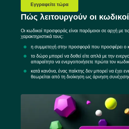
Εγγραφείτε τώρα
Πώς λειτουργούν οι κωδικ
Οι κωδικοί προσφοράς είναι παρόμοιοι σε αρχή με τ
χαρακτηριστικά τους:
η συμμετοχή στην προσφορά που προσφέρει ο κ
το δώρο μπορεί να δοθεί είτε απλά με την ενε
απαραίτητο να ενεργοποιήσετε πρώτα τον κωδι
κατά κανόνα, ένας παίκτης δεν μπορεί να έχει 
θεωρείται από τη διοίκηση ως άρνηση συνέχισ