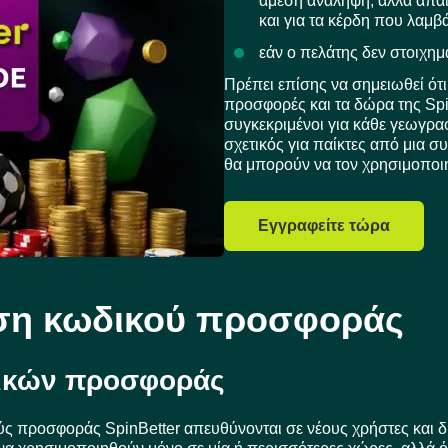
άμεση ανάληψη, αλλά απαι
και για τα κέρδη που λαμβ
εάν ο πελάτης δεν στοιχημ
Πρέπει επίσης να σημειωθεί ότι
προσφορές και τα δώρα της Spin
συγκεκριμένοι για κάθε γεωγραφ
σχετικός για παίκτες από μια σ
θα μπορούν να τον χρησιμοποι
Εγγραφείτε τώρα
ηση κωδικού προσφοράς
ικών προσφοράς
ς προσφοράς SpinBetter απευθύνονται σε νέους χρήστες και δι