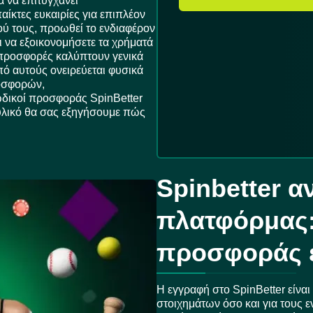
 να επιτυγχάνει
ίκτες ευκαιρίες για επιπλέον
ού τους, προωθεί το ενδιαφέρον
ι να εξοικονομήσετε τα χρήματά
ς προσφορές καλύπτουν γενικά
πό αυτούς ονειρεύεται φυσικά
οσφορών,
ωδικοί προσφοράς SpinBetter
 υλικό θα σας εξηγήσουμε πώς
Spinbetter 
πλατφόρμας: 
προσφοράς 
Η εγγραφή στο SpinBetter είνα
στοιχημάτων όσο και για τους 