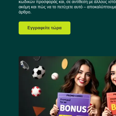
κωδικών προσφοράς και, σε αντίθεση με άλλους ιστό
ακόμη και πώς να το πετύχετε αυτό – αποκαλύπτουμε
άρθρο.
Εγγραφείτε τώρα