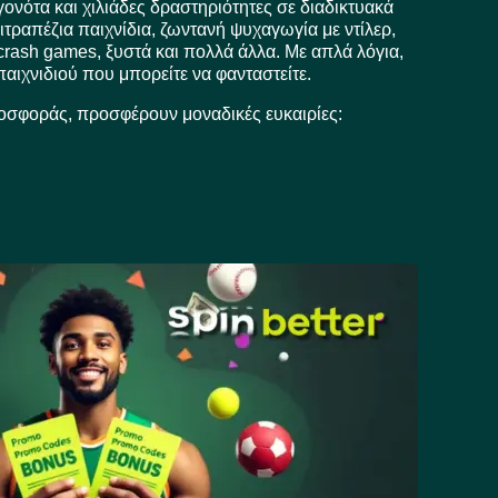
ονότα και χιλιάδες δραστηριότητες σε διαδικτυακά
τραπέζια παιχνίδια, ζωντανή ψυχαγωγία με ντίλερ,
 crash games, ξυστά και πολλά άλλα. Με απλά λόγια,
αιχνιδιού που μπορείτε να φανταστείτε.
σφοράς, προσφέρουν μοναδικές ευκαιρίες: