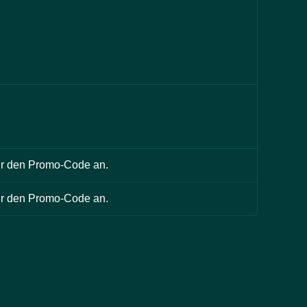
ür den Promo-Code an.
ür den Promo-Code an.