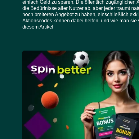
einfach Geld zu sparen. Die öffentlich zugänglichen 
die Bedürfnisse aller Nutzer ab, aber jeder träumt n
noch breiteren Angebot zu haben, einschließlich exkl
Aktionscodes können dabei helfen, und wie man sie v
diesem Artikel.