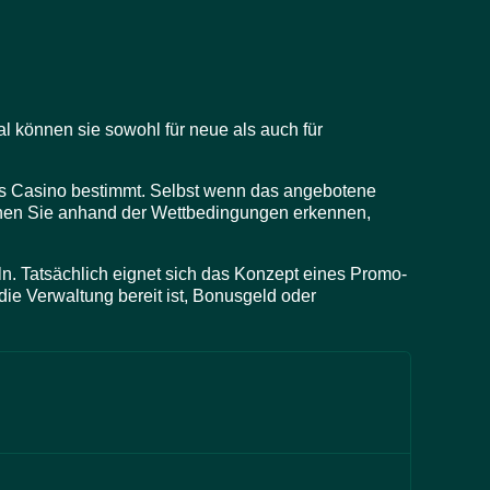
l können sie sowohl für neue als auch für
das Casino bestimmt. Selbst wenn das angebotene
nnen Sie anhand der Wettbedingungen erkennen,
n. Tatsächlich eignet sich das Konzept eines Promo-
ie Verwaltung bereit ist, Bonusgeld oder