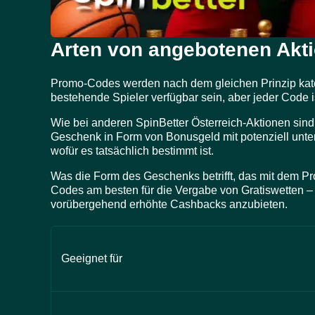
Arten von angebotenen Akt
Promo-Codes werden nach dem gleichen Prinzip kate
bestehende Spieler verfügbar sein, aber jeder Code i
Wie bei anderen SpinBetter Österreich-Aktionen sind
Geschenk in Form von Bonusgeld mit potenziell unt
wofür es tatsächlich bestimmt ist.
Was die Form des Geschenks betrifft, das mit dem Pr
Codes am besten für die Vergabe von Gratiswetten – 
vorübergehend erhöhte Cashbacks anzubieten.
Geeignet für