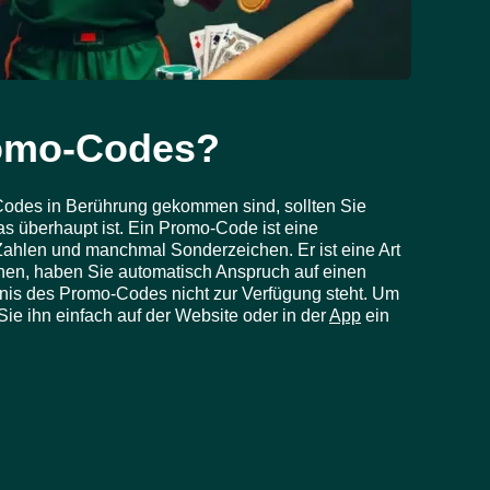
omo-Codes?
odes in Berührung gekommen sind, sollten Sie
s überhaupt ist. Ein Promo-Code ist eine
ahlen und manchmal Sonderzeichen. Er ist eine Art
en, haben Sie automatisch Anspruch auf einen
is des Promo-Codes nicht zur Verfügung steht. Um
ie ihn einfach auf der Website oder in der
App
ein