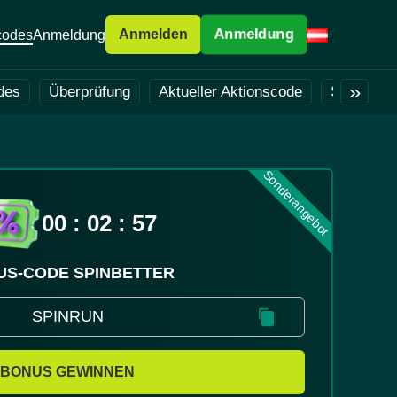
Anmeldung
Anmelden
codes
Anmeldung
»
des
Überprüfung
Aktueller Aktionscode
So finden
Sonderangebot
00
:
02
:
56
US-CODE SPINBETTER
SPINRUN
BONUS GEWINNEN