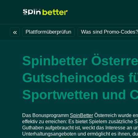
«
Plattformüberprüfun
Was sind Promo-Codes
Spinbetter Österre
Gutscheincodes f
Sportwetten und 
Das Bonusprogramm
SpinBetter
Österreich wurde en
effektiv zu erreichen: Es bietet Spielern zusätzliche 
Guthaben aufgebraucht ist, weckt das Interesse an 
Unterhaltungsangeboten und ermöglicht es ihnen, du