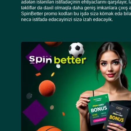
adətən istənilən istifadəçinin ehtiyaclarını qarşılayır, l
təkliflər də daxil olmaqla daha geniş imkanlara çıxış 
SpinBetter promo kodları bu işdə sizə kömək edə bilə
necə istifadə edəcəyinizi sizə izah edəcəyik.