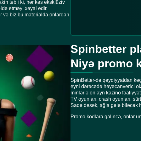
akin təbii ki, hər kəs eksklüziv
əldə etməyi xəyal edir.
r və biz bu materialda onlardan
Spinbetter pl
Niyə promo k
SpinBetter-də qeydiyyatdan keç
eyni dərəcədə həyəcanverici ol
minlərlə onlayn kazino fəaliyyətin
TV oyunları, crash oyunları, sür
Sadə desək, ağla gələ biləcək 
Promo kodlara gəlincə, onlar un