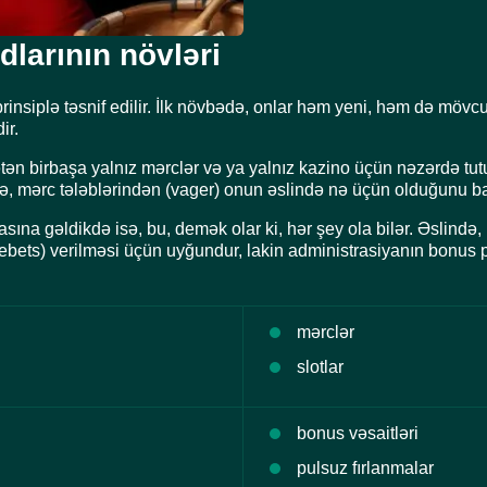
larının növləri
prinsiplə təsnif edilir. İlk növbədə, onlar həm yeni, həm də mövcu
ir.
tən birbaşa yalnız mərclər və ya yalnız kazino üçün nəzərdə tutu
belə, mərc tələblərindən (vager) onun əslində nə üçün olduğunu 
ına gəldikdə isə, bu, demək olar ki, hər şey ola bilər. Əslində
eebets) verilməsi üçün uyğundur, lakin administrasiyanın bonus p
mərclər
slotlar
bonus vəsaitləri
pulsuz fırlanmalar