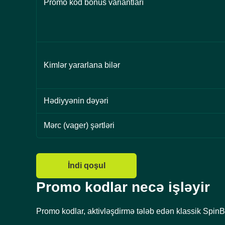
Promo kod bonus variantları
Kimlər yararlana bilər
Hədiyyənin dəyəri
Mərc (vager) şərtləri
İndi qoşul
Promo kodlar necə işləyir
Promo kodlar, aktivləşdirmə tələb edən klassik SpinBett