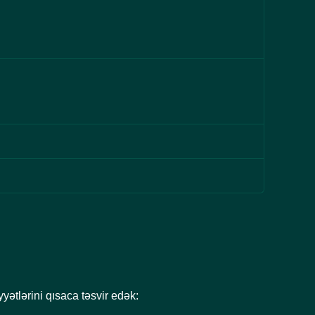
yətlərini qısaca təsvir edək: