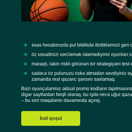
əsas hesabınızda pul bitdikdə itirdiklərinizi ger
öz vəsaitinizi xərcləmək istəmədiyiniz oyunları
maraqlı, lakin riskli görünən bir strategiyanı test
sadəcə öz pulunuzu riskə atmadan sevdiyiniz ə
zamanda real qazanc şansını saxlamaq.
Bəzi oyunçularımız aktual promo kodların tapılmasına 
digər saytlardan fərqli olaraq, bu işdə necə uğur qaz
– bu sirri məqalənin davamında açırıq.
İndi qoşul