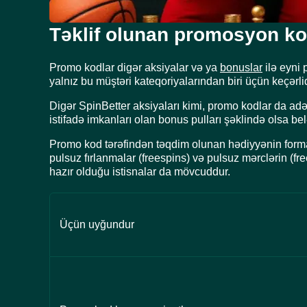
Təklif olunan promosyon kod
Promo kodlar digər aksiyalar və ya
bonuslar
ilə eyni 
yalnız bu müştəri kateqoriyalarından biri üçün keçərlid
Digər SpinBetter aksiyaları kimi, promo kodlar da adə
istifadə imkanları olan bonus pulları şəklində olsa 
Promo kod tərəfindən təqdim olunan hədiyyənin formas
pulsuz fırlanmalar (freespins) və pulsuz mərclərin (fr
hazır olduğu istisnalar da mövcuddur.
Üçün uyğundur