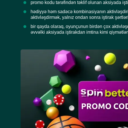
promo kodu tərəfindən təklif olunan aksiyada iş
hədiyyə həm sadəcə kombinasiyanın aktivləşdirilm
aktivləşdirmək, yalnız ondan sonra iştirak şərtlər
bir qayda olaraq, oyunçunun birdən çox aktivləşd
əvvəlki aksiyada iştirakdan imtina kimi qiymətləndi