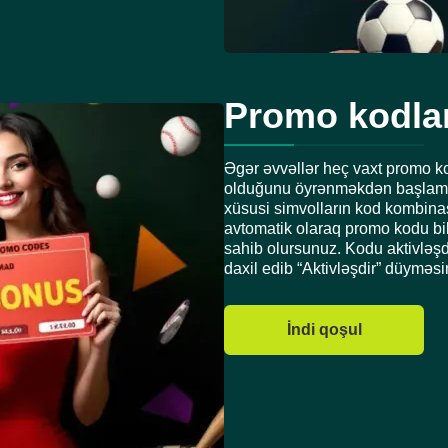
Promo kodlar
Əgər əvvəllər heç vaxt promo ko
olduğunu öyrənməkdən başlamağ
xüsusi simvolların kod kombinasi
avtomatik olaraq promo kodu bi
sahib olursunuz. Kodu aktivlə
daxil edib “Aktivləşdir” düyməsin
İndi qoşul