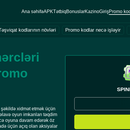
Ana səhifə
APK
Tətbiq
Bonuslar
Kazino
Giriş
Promo kod
Təşviqat kodlarının növləri
Promo kodlar necə işləyir
ərcləri
promo
SPI
 şəkildə xidmət etmək üçün
 əlavə oyun imkanları təqdim
dəcə oyuna davam edərək öz
adə üçün açıq olan aksiyalar