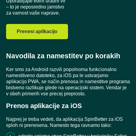
Uporabljajte edini uradni vir
– to je neposredno jamstvo
za varnost vaše naprave.
Prenesi aplikacijo
Navodila za namestitev po korakih
Ker smo za Android razvili popolnoma funkcionalno
namestitveno datoteko, za iOS pa le ustvarjamo
aplikacijo PWA, se način prenosa in namestitve programa
bistveno razlikuje glede na operacijski sistem. Vendar je
v obeh primerih vse precej preprosto.
Prenos aplikacije za iOS
Najprej je treba vedeti, da aplikacija SpinBetter za iOS
sploh ni prenesena. Namesto tega ravnamo tako: