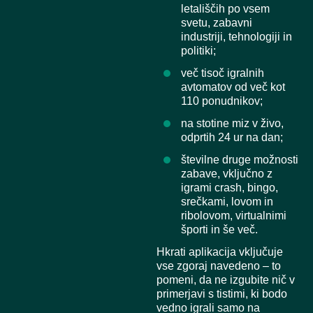
letališčih po vsem
svetu, zabavni
industriji, tehnologiji in
politiki;
več tisoč igralnih
avtomatov od več kot
110 ponudnikov;
na stotine miz v živo,
odprtih 24 ur na dan;
številne druge možnosti
zabave, vključno z
igrami crash, bingo,
srečkami, lovom in
ribolovom, virtualnimi
športi in še več.
Hkrati aplikacija vključuje
vse zgoraj navedeno – to
pomeni, da ne izgubite nič v
primerjavi s tistimi, ki bodo
vedno igrali samo na