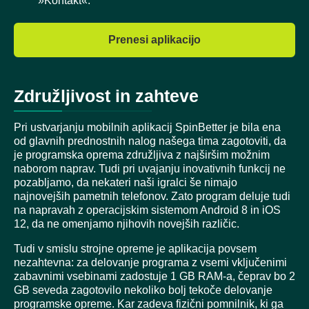
»Kontakt«.
Prenesi aplikacijo
Združljivost in zahteve
Pri ustvarjanju mobilnih aplikacij SpinBetter je bila ena
od glavnih prednostnih nalog našega tima zagotoviti, da
je programska oprema združljiva z najširšim možnim
naborom naprav. Tudi pri uvajanju inovativnih funkcij ne
pozabljamo, da nekateri naši igralci še nimajo
najnovejših pametnih telefonov. Zato program deluje tudi
na napravah z operacijskim sistemom Android 8 in iOS
12, da ne omenjamo njihovih novejših različic.
Tudi v smislu strojne opreme je aplikacija povsem
nezahtevna: za delovanje programa z vsemi vključenimi
zabavnimi vsebinami zadostuje 1 GB RAM-a, čeprav bo 2
GB seveda zagotovilo nekoliko bolj tekoče delovanje
programske opreme. Kar zadeva fizični pomnilnik, ki ga