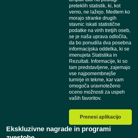
preteklih statistik, ki, kot
vemo, ne lažejo. Medtem ko
morajo stranke drugih
stavnic iskati statistične
podatke na virih tretjih oseb,
se je naša uprava odločila,
da bo ponudila dva posebna
informacijska oddelka, ki se
imenujeta Statistika in
Rezultati. Informacije, ki so
tam predstavljene, zajemajo
vse najpomembnejše
turnirje in tekme, kar vam
omogoča uravnoteženo
oceno možnosti za uspeh
vaših favoritov.
Prenesi aplikacijo
Ekskluzivne nagrade in programi
zvestobe