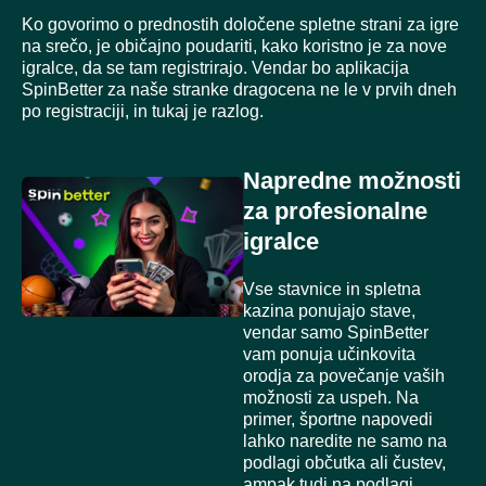
Ko govorimo o prednostih določene spletne strani za igre
na srečo, je običajno poudariti, kako koristno je za nove
igralce, da se tam registrirajo. Vendar bo aplikacija
SpinBetter za naše stranke dragocena ne le v prvih dneh
po registraciji, in tukaj je razlog.
Napredne možnosti
za profesionalne
igralce
Vse stavnice in spletna
kazina ponujajo stave,
vendar samo SpinBetter
vam ponuja učinkovita
orodja za povečanje vaših
možnosti za uspeh. Na
primer, športne napovedi
lahko naredite ne samo na
podlagi občutka ali čustev,
ampak tudi na podlagi