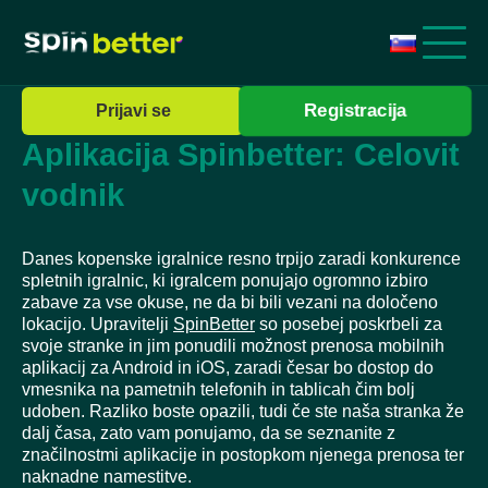
Registracija
Prijavi se
Aplikacija Spinbetter: Celovit
vodnik
Danes kopenske igralnice resno trpijo zaradi konkurence
spletnih igralnic, ki igralcem ponujajo ogromno izbiro
zabave za vse okuse, ne da bi bili vezani na določeno
lokacijo. Upravitelji
SpinBetter
so posebej poskrbeli za
svoje stranke in jim ponudili možnost prenosa mobilnih
aplikacij za Android in iOS, zaradi česar bo dostop do
vmesnika na pametnih telefonih in tablicah čim bolj
udoben. Razliko boste opazili, tudi če ste naša stranka že
dalj časa, zato vam ponujamo, da se seznanite z
značilnostmi aplikacije in postopkom njenega prenosa ter
naknadne namestitve.