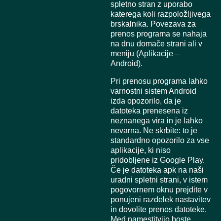
spletno stran z uporabo
katerega koli razpoložljivega
brskalnika. Povezava za
prenos programa se nahaja
na dnu domače strani ali v
meniju (Aplikacije –
Android).
Pri prenosu programa lahko
varnostni sistem Android
izda opozorilo, da je
datoteka prenesena iz
neznanega vira in je lahko
nevarna. Ne skrbite: to je
standardno opozorilo za vse
aplikacije, ki niso
pridobljene iz Google Play.
Če je datoteka apk na naši
uradni spletni strani, v istem
pogovornem oknu prejdite v
ponujeni razdelek nastavitev
in dovolite prenos datoteke.
Med namestitvijo boste