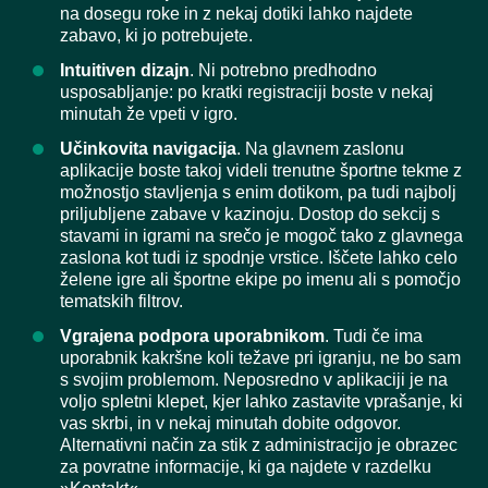
na dosegu roke in z nekaj dotiki lahko najdete
zabavo, ki jo potrebujete.
Intuitiven dizajn
. Ni potrebno predhodno
usposabljanje: po kratki registraciji boste v nekaj
minutah že vpeti v igro.
Učinkovita navigacija
. Na glavnem zaslonu
aplikacije boste takoj videli trenutne športne tekme z
možnostjo stavljenja s enim dotikom, pa tudi najbolj
priljubljene zabave v kazinoju. Dostop do sekcij s
stavami in igrami na srečo je mogoč tako z glavnega
zaslona kot tudi iz spodnje vrstice. Iščete lahko celo
želene igre ali športne ekipe po imenu ali s pomočjo
tematskih filtrov.
Vgrajena podpora uporabnikom
. Tudi če ima
uporabnik kakršne koli težave pri igranju, ne bo sam
s svojim problemom. Neposredno v aplikaciji je na
voljo spletni klepet, kjer lahko zastavite vprašanje, ki
vas skrbi, in v nekaj minutah dobite odgovor.
Alternativni način za stik z administracijo je obrazec
za povratne informacije, ki ga najdete v razdelku