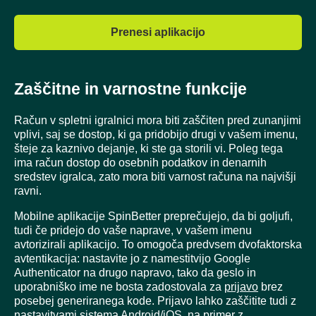
Prenesi aplikacijo
Zaščitne in varnostne funkcije
Račun v spletni igralnici mora biti zaščiten pred zunanjimi
vplivi, saj se dostop, ki ga pridobijo drugi v vašem imenu,
šteje za kaznivo dejanje, ki ste ga storili vi. Poleg tega
ima račun dostop do osebnih podatkov in denarnih
sredstev igralca, zato mora biti varnost računa na najvišji
ravni.
Mobilne aplikacije SpinBetter preprečujejo, da bi goljufi,
tudi če pridejo do vaše naprave, v vašem imenu
avtorizirali aplikacijo. To omogoča predvsem dvofaktorska
avtentikacija: nastavite jo z namestitvijo Google
Authenticator na drugo napravo, tako da geslo in
uporabniško ime ne bosta zadostovala za
prijavo
brez
posebej generiranega kode. Prijavo lahko zaščitite tudi z
nastavitvami sistema Android/iOS, na primer z