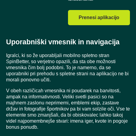
Prenesi aplikacijo
Uporabniški vmesnik in navigacija
Igralci, ki so že uporabljali mobilno spletno stran
SpinBetter, so verjetno opazili, da sta obe možnosti
vmesnika čim bolj podobni. To je namerno, da se
uporabniki pri prehodu s spletne strani na aplikacijo ne bi
morali ponovno učiti.
V obeh različicah vmesnika ni poudarek na barvitosti,
ampak na informativnosti. Veliki svetli pasici so na
majhnem zaslonu neprimerni, emblemi ekip, zastave
držav in fotografije športnikov pa bi vam solzile oči. Vse te
elemente smo zmanjšali, da bi obiskovalec lahko takoj
videl najpomembnejše stvari: imena iger, kvote in pogoje
bonus ponudb.