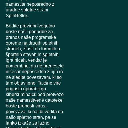
namestite neposredno z
uradne spletne strani
SpinBetter.
Bodite previdni: verjetno
boste našli ponudbe za
prenos naše programske
opreme na drugih spletnih
straneh, zlasti na forumih o
športnih stavah in spletnih
igralnicah, vendar je
pomembno, da ne prenesete
ničesar neposredno z njih in
ne sledite povezavam, ki so
tam objavljene. Takšne vire
pogosto uporabljajo
kiberkriminalci: pod pretvezo
naše namestitvene datoteke
boste prenesli virus,
povezava, ki naj bi vodila na
našo spletno stran, pa se
lahko izkaže za lažno.