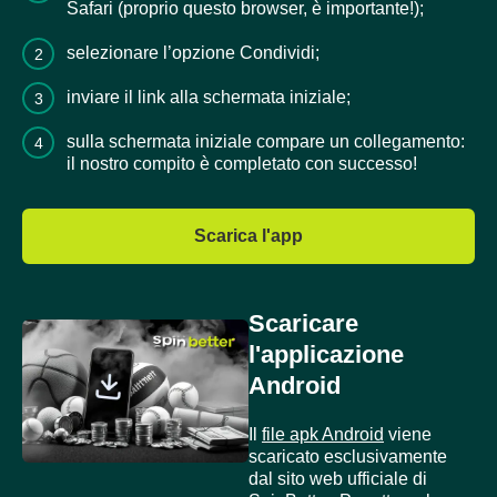
Safari (proprio questo browser, è importante!);
selezionare l’opzione Condividi;
inviare il link alla schermata iniziale;
sulla schermata iniziale compare un collegamento:
il nostro compito è completato con successo!
Scarica l'app
Scaricare
l'applicazione
Android
Il
file apk Android
viene
scaricato esclusivamente
dal sito web ufficiale di