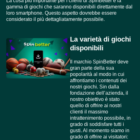
La cosa più importante per i clienti di SpinBetter è la
gamma di giochi che saranno disponibili direttamente dal
loro smartphone. Questo aspetto dovrebbe essere
considerato il più dettagliatamente possibile.
La varietà di giochi
disponibili
Il marchio SpinBetter deve
gran parte della sua
popolarità al modo in cui
affrontiamo i contenuti dei
nostri giochi. Sin dalla
fondazione dell’azienda, il
nostro obiettivo è stato
quello di offrire ai nostri
clienti il massimo
intrattenimento possibile, in
grado di soddisfare tutti i
gusti. Al momento siamo in
grado di offrire ai visitatori: