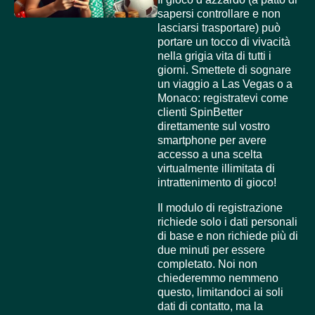
sapersi controllare e non
lasciarsi trasportare) può
portare un tocco di vivacità
nella grigia vita di tutti i
giorni. Smettete di sognare
un viaggio a Las Vegas o a
Monaco: registratevi come
clienti SpinBetter
direttamente sul vostro
smartphone per avere
accesso a una scelta
virtualmente illimitata di
intrattenimento di gioco!
Il modulo di registrazione
richiede solo i dati personali
di base e non richiede più di
due minuti per essere
completato. Noi non
chiederemmo nemmeno
questo, limitandoci ai soli
dati di contatto, ma la