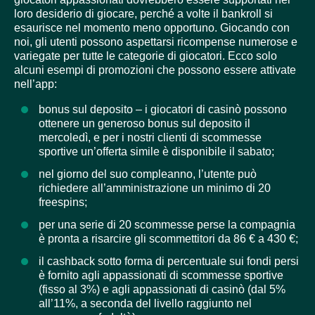
loro desiderio di giocare, perché a volte il bankroll si
esaurisce nel momento meno opportuno. Giocando con
noi, gli utenti possono aspettarsi ricompense numerose e
variegate per tutte le categorie di giocatori. Ecco solo
alcuni esempi di promozioni che possono essere attivate
nell’app:
bonus sul deposito – i giocatori di casinò possono
ottenere un generoso bonus sul deposito il
mercoledì, e per i nostri clienti di scommesse
sportive un’offerta simile è disponibile il sabato;
nel giorno del suo compleanno, l’utente può
richiedere all’amministrazione un minimo di 20
freespins;
per una serie di 20 scommesse perse la compagnia
è pronta a risarcire gli scommettitori da 86 € a 430 €;
il cashback sotto forma di percentuale sui fondi persi
è fornito agli appassionati di scommesse sportive
(fisso al 3%) e agli appassionati di casinò (dal 5%
all’11%, a seconda del livello raggiunto nel