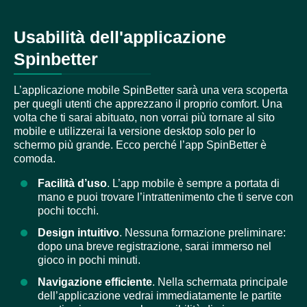
Usabilità dell'applicazione
Spinbetter
L’applicazione mobile SpinBetter sarà una vera scoperta
per quegli utenti che apprezzano il proprio comfort. Una
volta che ti sarai abituato, non vorrai più tornare al sito
mobile e utilizzerai la versione desktop solo per lo
schermo più grande. Ecco perché l’app SpinBetter è
comoda.
Facilità d’uso
. L’app mobile è sempre a portata di
mano e puoi trovare l’intrattenimento che ti serve con
pochi tocchi.
Design intuitivo
. Nessuna formazione preliminare:
dopo una breve registrazione, sarai immerso nel
gioco in pochi minuti.
Navigazione efficiente
. Nella schermata principale
dell’applicazione vedrai immediatamente le partite