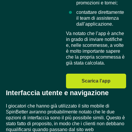
promozioni e tornei;
contattare direttamente
il team di assistenza
dall’applicazione.
Va notato che l’app è anche
in grado di inviare notifiche
e, nelle scommesse, a volte
è molto importante sapere
che la propria scommessa è
già stata calcolata.
Scarica l'app
Interfaccia utente e navigazione
I giocatori che hanno già utilizzato il sito mobile di
SpinBetter avranno probabilmente notato che le due
opzioni di interfaccia sono il più possibile simili. Questo è
stato fatto di proposito, in modo che i clienti non debbano
riqualificarsi quando passano dal sito web