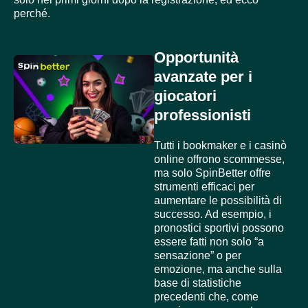
perché.
Opportunità
avanzate per i
giocatori
professionisti
Tutti i bookmaker e i casinò
online offrono scommesse,
ma solo SpinBetter offre
strumenti efficaci per
aumentare le possibilità di
successo. Ad esempio, i
pronostici sportivi possono
essere fatti non solo “a
sensazione” o per
emozione, ma anche sulla
base di statistiche
precedenti che, come