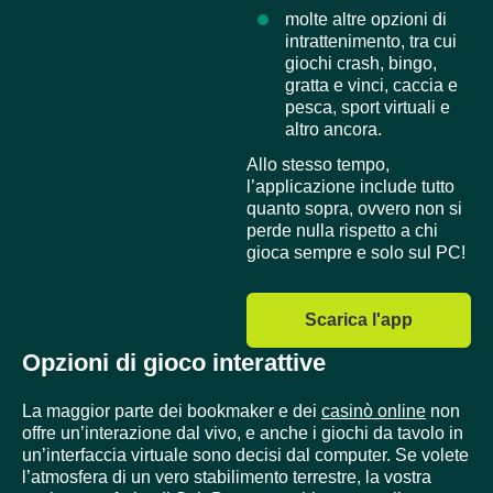
molte altre opzioni di
intrattenimento, tra cui
giochi crash, bingo,
gratta e vinci, caccia e
pesca, sport virtuali e
altro ancora.
Allo stesso tempo,
l’applicazione include tutto
quanto sopra, ovvero non si
perde nulla rispetto a chi
gioca sempre e solo sul PC!
Scarica l'app
Opzioni di gioco interattive
La maggior parte dei bookmaker e dei
casinò online
non
offre un’interazione dal vivo, e anche i giochi da tavolo in
un’interfaccia virtuale sono decisi dal computer. Se volete
l’atmosfera di un vero stabilimento terrestre, la vostra