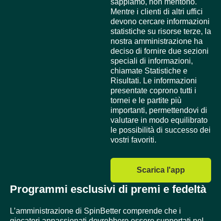
sappiamo, non mentono.
Mentre i clienti di altri uffici
devono cercare informazioni
statistiche su risorse terze, la
nostra amministrazione ha
deciso di fornire due sezioni
speciali di informazioni,
chiamate Statistiche e
Risultati. Le informazioni
presentate coprono tutti i
tornei e le partite più
importanti, permettendovi di
valutare in modo equilibrato
le possibilità di successo dei
vostri favoriti.
Scarica l'app
Programmi esclusivi di premi e fedeltà
L’amministrazione di SpinBetter comprende che i
giocatori appassionati dovrebbero essere supportati nel