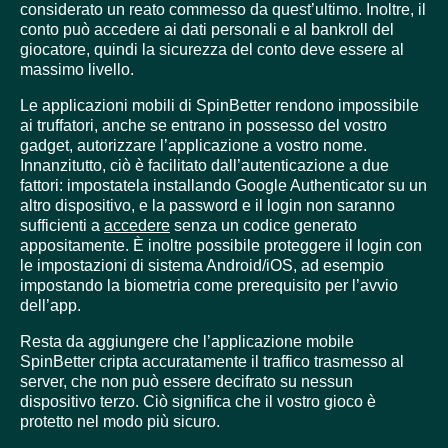
considerato un reato commesso da quest’ultimo. Inoltre, il
conto può accedere ai dati personali e al bankroll del
giocatore, quindi la sicurezza del conto deve essere al
massimo livello.
Le applicazioni mobili di SpinBetter rendono impossibile
ai truffatori, anche se entrano in possesso del vostro
gadget, autorizzare l’applicazione a vostro nome.
Innanzitutto, ciò è facilitato dall’autenticazione a due
fattori: impostatela installando Google Authenticator su un
altro dispositivo, e la password e il login non saranno
sufficienti a
accedere
senza un codice generato
appositamente. È inoltre possibile proteggere il login con
le impostazioni di sistema Android/iOS, ad esempio
impostando la biometria come prerequisito per l’avvio
dell’app.
Resta da aggiungere che l’applicazione mobile
SpinBetter cripta accuratamente il traffico trasmesso al
server, che non può essere decifrato su nessun
dispositivo terzo. Ciò significa che il vostro gioco è
protetto nel modo più sicuro.